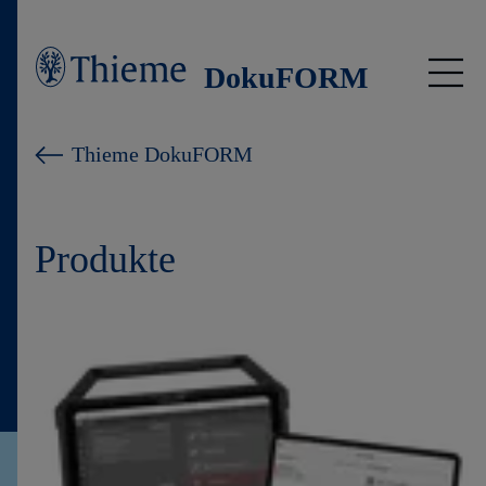
DokuFORM
Über uns
Thieme DokuFORM
Produkte
Produkte
Webshop
Kontakt