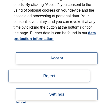
Über uns
efforts. By clicking “Accept”, you consent to the
using of optional cookies on your device and the
associated processing of personal data. Your
Produkte
consent is voluntary, and you can revoke it at any
time by clicking the button at the bottom right of
Webshop
the page. Further details can be found in our
data
protection information
.
Kontakt
Accept
Impressum
Reject
Datenschutzerklärung
© Copyright 2026, Thieme Group
Settings
Imprint
Cookie-Einstellungen